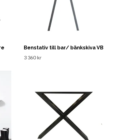
re
Benstativ till bar/ bänkskiva VB
3 360 kr