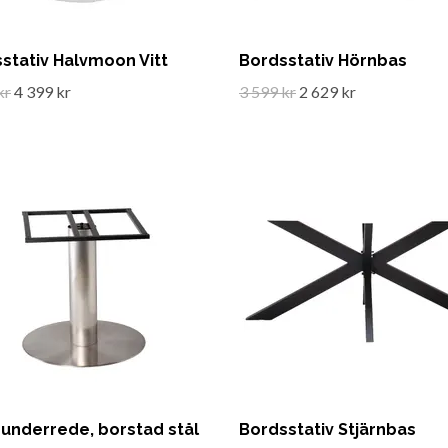
stativ Halvmoon Vitt
Bordsstativ Hörnbas
kr
4 399 kr
3 599 kr
2 629 kr
underrede, borstad stål
Bordsstativ Stjärnbas