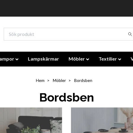
lampor
Lampskärmar
Möbler
Textilier
Hem
Möbler
Bordsben
Bordsben