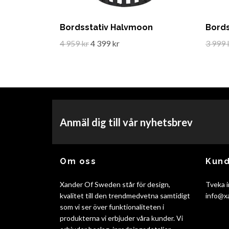
Bordsstativ Halvmoon
Bords
4 959 kr
4 399 kr
3 999 
Anmäl dig till vår nyhetsbrev
Om oss
Kund
Xander Of Sweden står för design,
Tveka i
kvalitet till den trendmedvetna samtidigt
info@x
som vi ser över funktionaliteten i
produkterna vi erbjuder våra kunder. Vi