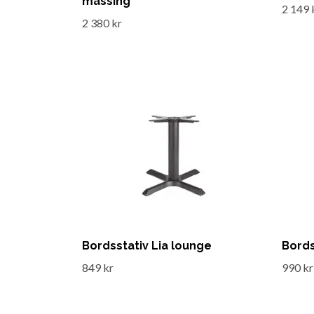
mässing
2 149 
2 380 kr
Bordsstativ Lia lounge
Bords
849 kr
990 kr