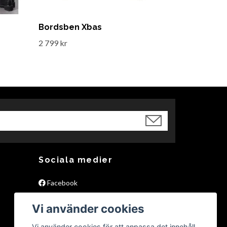
Bordsben Xbas
2 799 kr
Sociala medier
Facebook
Instagram
Vi använder cookies
Pinterest
Vi använder cookies för att anpassa det innehåll