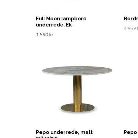
Full Moon lampbord
Bords
underrede, Ek
4 959 
1 590 kr
Pepo underrede, matt
Pepo 