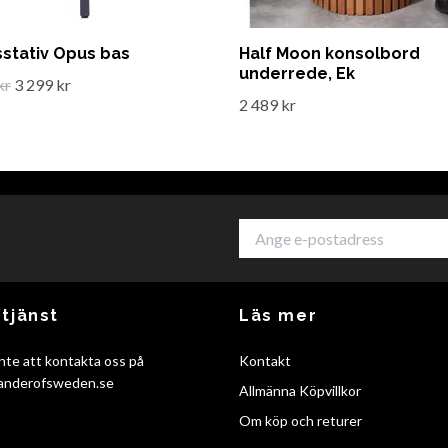
stativ Opus bas
Half Moon konsolbord
underrede, Ek
kr
3 299 kr
2 489 kr
tjänst
Läs mer
nte att kontakta oss på
Kontakt
anderofsweden.se
Allmänna Köpvillkor
Om köp och returer