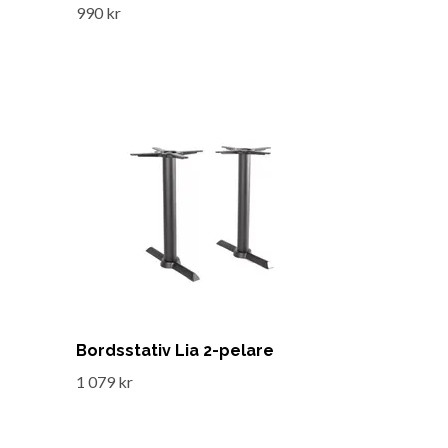
990 kr
Bordsstativ Lia 2-pelare
1 079 kr