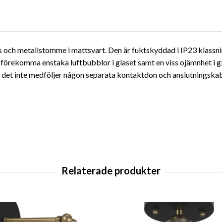
 och metallstomme i mattsvart. Den är fuktskyddad i IP23 klassni
förekomma enstaka luftbubblor i glaset samt en viss ojämnhet i gl
att det inte medföljer någon separata kontaktdon och anslutningska