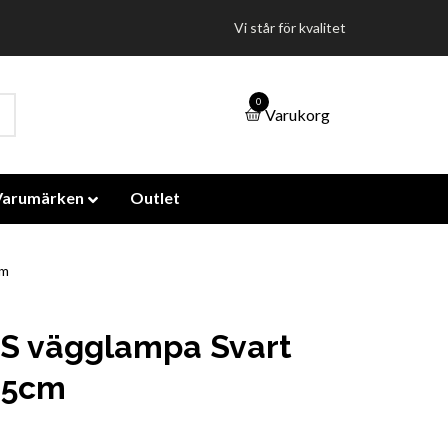
Vi står för kvalitet
0
Varukorg
Varumärken
Outlet
cm
S vägglampa Svart
25cm