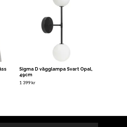
äss
Sigma D vägglampa Svart Opal,
49cm
1 399 kr