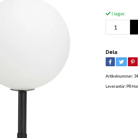
I lager.
Dela
Artikelnummer:
3
Leverantör:
PR Ho