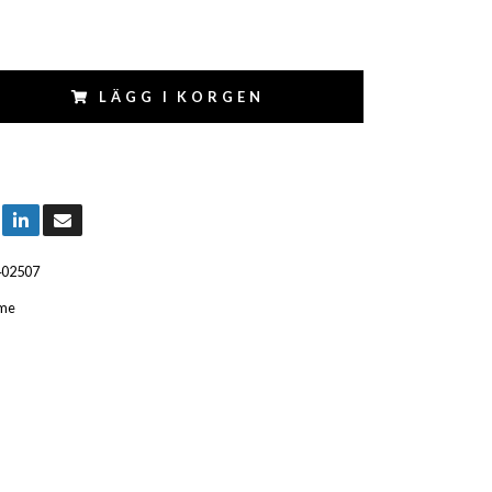
LÄGG I KORGEN
402507
me