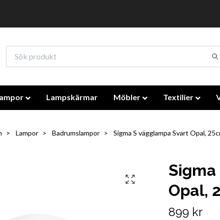
lampor
Lampskärmar
Möbler
Textilier
m
Lampor
Badrumslampor
Sigma S vägglampa Svart Opal, 25
Sigma 
Opal, 
899 kr