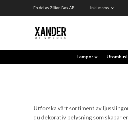
En del av Zillion Box AB
Inkl. moms
Lampor
Utomhus
Utforska vårt sortiment av ljusslingo
du dekorativ belysning som skapar e