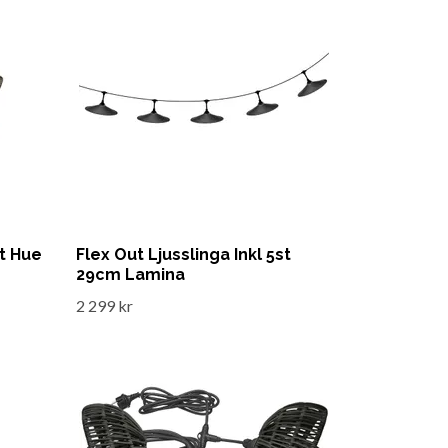
st Hue
Flex Out Ljusslinga Inkl 5st
29cm Lamina
2 299 kr