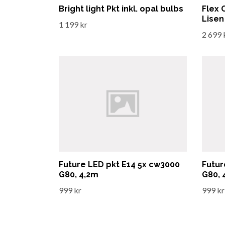
Bright light Pkt inkl. opal bulbs
Flex O
Lisen
1 199 kr
2 699 
Future LED pkt E14 5x cw3000
Futur
G80, 4,2m
G80, 
999 kr
999 kr