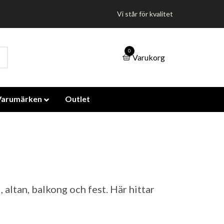
Vi står för kvalitet
0
Varukorg
Varumärken
Outlet
altan, balkong och fest. Här hittar