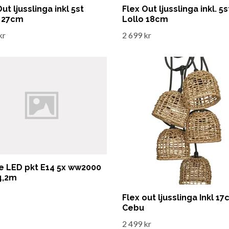
ut ljusslinga inkl 5st
Flex Out ljusslinga inkl. 5s
 27cm
Lollo 18cm
kr
2 699 kr
e LED pkt E14 5x ww2000
4,2m
Flex out ljusslinga Inkl 1
Cebu
2 499 kr