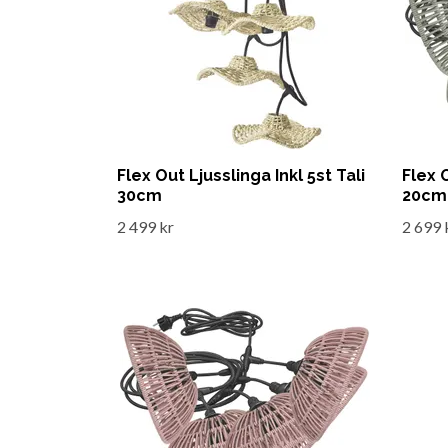
Flex Out Ljusslinga Inkl 5st Tali
Flex 
30cm
20cm
2 499 kr
2 699 