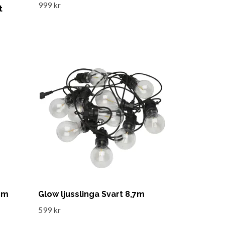
999 kr
t
7cm
Glow ljusslinga Svart 8,7m
599 kr