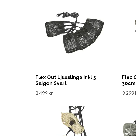
Flex Out Ljusslinga Inkl 5
Flex 
Saigon Svart
30cm
2 499 kr
3 299 