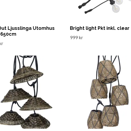
Out Ljusslinga Utomhus
Bright light Pkt inkl. clea
t 650cm
999 kr
kr