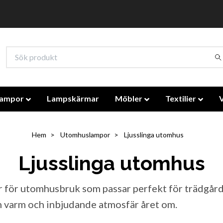
lampor
Lampskärmar
Möbler
Textilier
Hem
Utomhuslampor
Ljusslinga utomhus
Ljusslinga utomhus
r för utomhusbruk som passar perfekt för trädgård, 
n varm och inbjudande atmosfär året om.