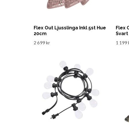
Flex Out Ljusslinga Inkl 5st Hue
Flex 
20cm
Svar
2 699 kr
1 199 