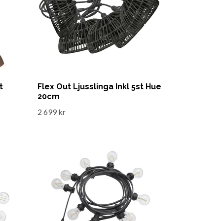
t
Flex Out Ljusslinga Inkl 5st Hue
20cm
2 699 kr