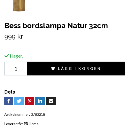
Bess bordslampa Natur 32cm
999 kr
I lager.
LÄGG I KORGEN
Dela
Artikelnummer:
3783218
Leverantör:
PR Home