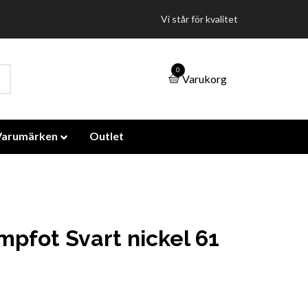
Vi står för kvalitet
0
Varukorg
Varumärken
Outlet
mpfot Svart nickel 61