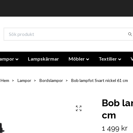
lampor
Lampskärmar
Möbler
Textilier
Hem
Lampor
Bordslampor
Bob lampfot Svart nickel 61 cm
Bob la
cm
1 499 kr