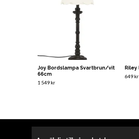
Joy Bordslampa Svartbrun/vit
Riley
66cm
649 kr
1 549 kr