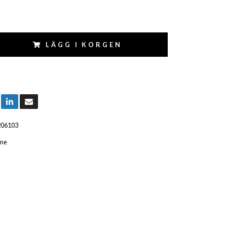
LÄGG I KORGEN
206103
me