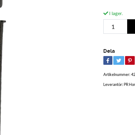
I lager.
Dela
Artikelnummer:
4
Leverantör:
PR Ho