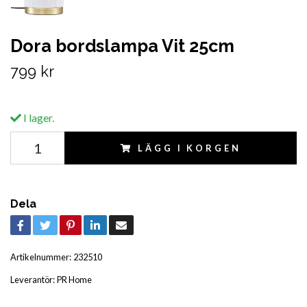
Dora bordslampa Vit 25cm
799 kr
I lager.
LÄGG I KORGEN
Dela
Artikelnummer:
232510
Leverantör:
PR Home