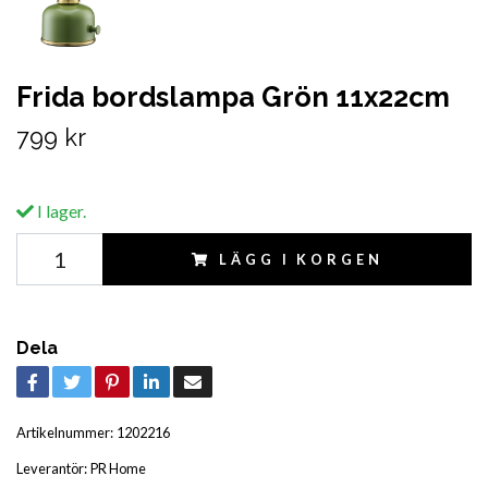
Frida bordslampa Grön 11x22cm
799 kr
I lager.
LÄGG I KORGEN
Dela
Artikelnummer:
1202216
Leverantör:
PR Home