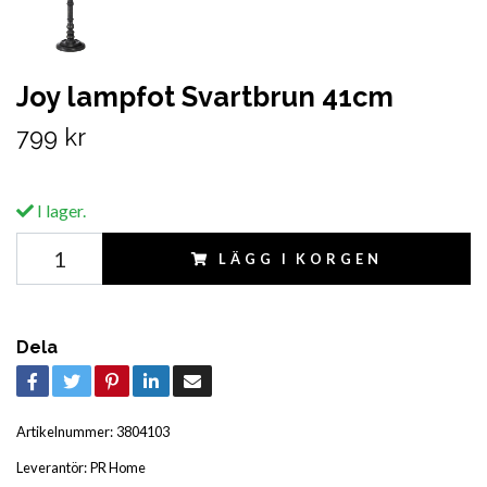
Joy lampfot Svartbrun 41cm
799 kr
I lager.
LÄGG I KORGEN
Dela
Artikelnummer:
3804103
Leverantör:
PR Home