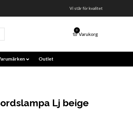
Vi står för kvalitet
0
Varukorg
Varumärken
Outlet
ordslampa Lj beige