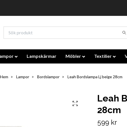
lampor
Lampskärmar
Möbler
Textilier
Hem
Lampor
Bordslampor
Leah Bordslampa Lj beige 28cm
Leah B
28cm
599 kr