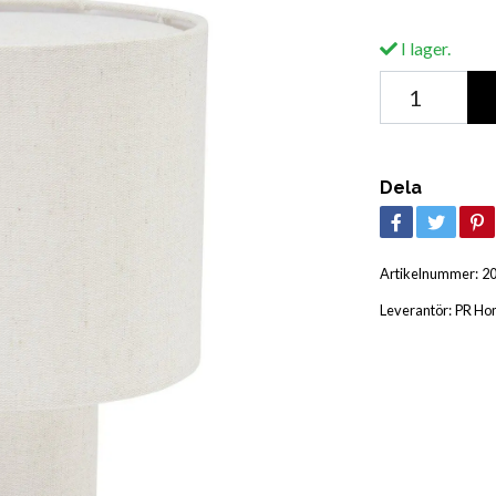
I lager.
Dela
Artikelnummer:
2
Leverantör:
PR Ho