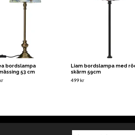
ea bordslampa
Liam bordslampa med rö
mässing 53 cm
skärm 59cm
kr
499 kr