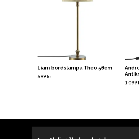
Liam bordslampa Theo 56cm
Andr
Antik
699 kr
1 099 