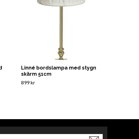
d
Linné bordslampa med stygn
skärm 51cm
899 kr