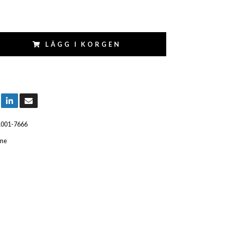
LÄGG I KORGEN
1001-7666
me