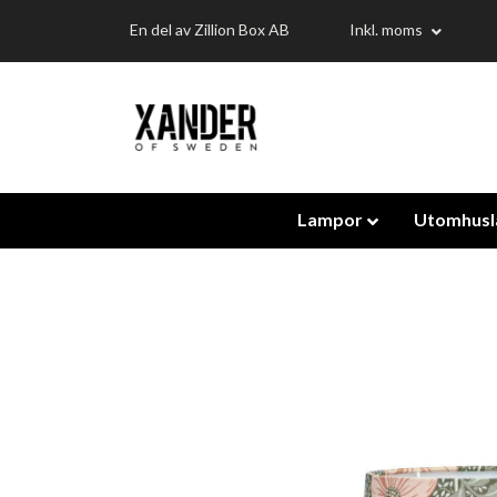
En del av Zillion Box AB
Inkl. moms
Lampor
Utomhus