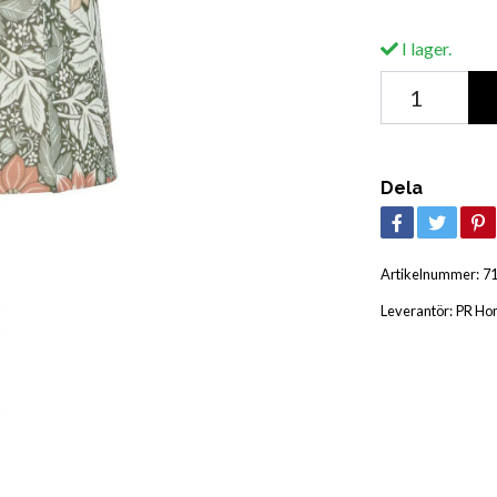
I lager.
Dela
Artikelnummer:
7
Leverantör:
PR Ho