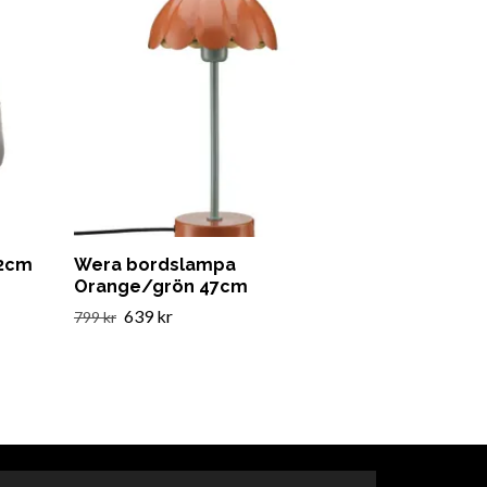
12cm
Wera bordslampa
Orange/grön 47cm
639 kr
799 kr