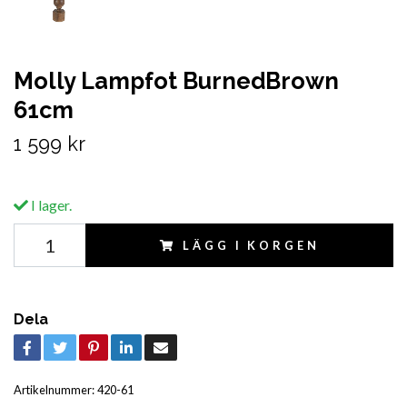
Molly Lampfot BurnedBrown
61cm
1 599 kr
I lager.
LÄGG I KORGEN
Dela
Artikelnummer:
420-61