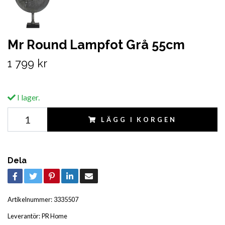
Mr Round Lampfot Grå 55cm
1 799 kr
I lager.
LÄGG I KORGEN
Dela
Artikelnummer:
3335507
Leverantör:
PR Home