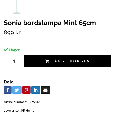
Sonia bordslampa Mint 65cm
899 kr
I lager.
LÄGG I KORGEN
Dela
Artikelnummer:
3276513
Leverantör:
PR Home