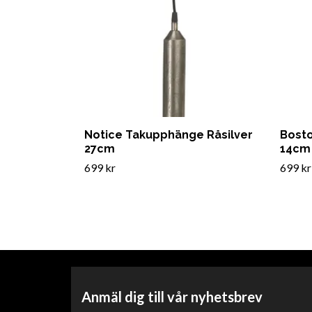
Notice Takupphänge Råsilver
Bosto
27cm
14cm
699 kr
699 kr
Anmäl dig till vår nyhetsbrev