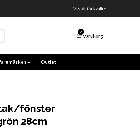
Vi står för kvalitet
0
Varukorg
Varumärken
Outlet
tak/fönster
grön 28cm