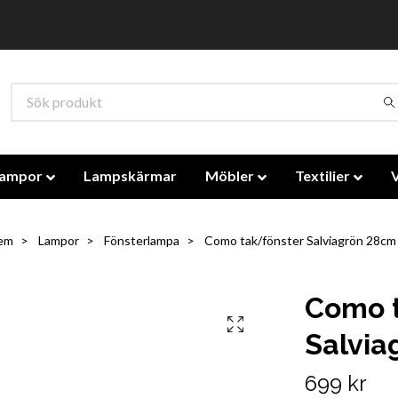
lampor
Lampskärmar
Möbler
Textilier
em
Lampor
Fönsterlampa
Como tak/fönster Salviagrön 28cm
Como 
Salvia
699 kr