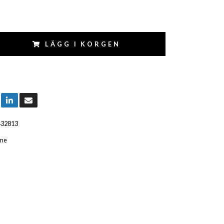
LÄGG I KORGEN
432813
me