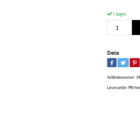
I lager.
Dela
Artikelnummer:
1
Leverantör:
PR Ho