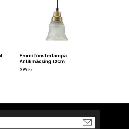
l
Emmi fönsterlampa
Antikmässing 12cm
399 kr