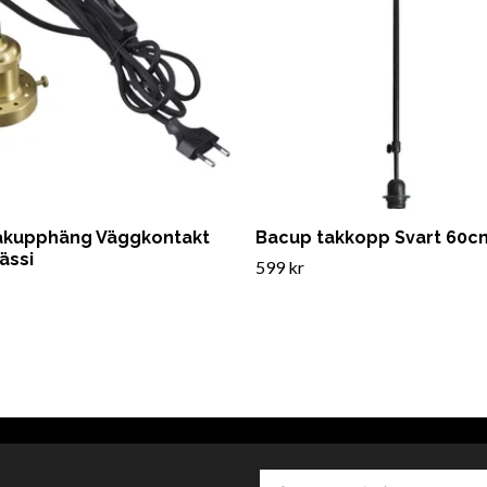
Takupphäng Väggkontakt
Bacup takkopp Svart 60c
ässi
599 kr