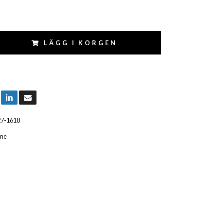
LÄGG I KORGEN
27-1618
me