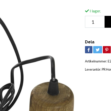
I lager.
Dela
Artikelnummer:
E
Leverantör:
PR Ho