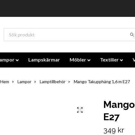
lampor
Lampskärmar
Möbler
Textilier
Hem
Lampor
Lamptillbehör
Mango Takupphäng 1,6 m E27
Mango
E27
349 kr