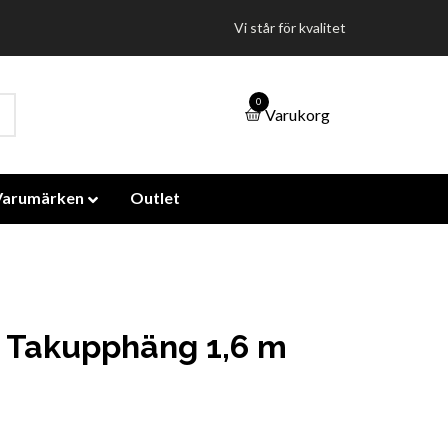
Vi står för kvalitet
0
Varukorg
Varumärken
Outlet
 Takupphäng 1,6 m