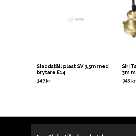
Sladdställ plast SV 3,5m med
Siri 
brytare E14
3m m
149 kr
349 kr