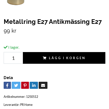
Metallring E27 Antikmässing E27
99 kr
I lager.
LÄGG I KORGEN
Dela
Artikelnummer:
1250512
Leverantör:
PR Home