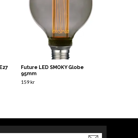
E27
Future LED SMOKY Globe
95mm
159 kr