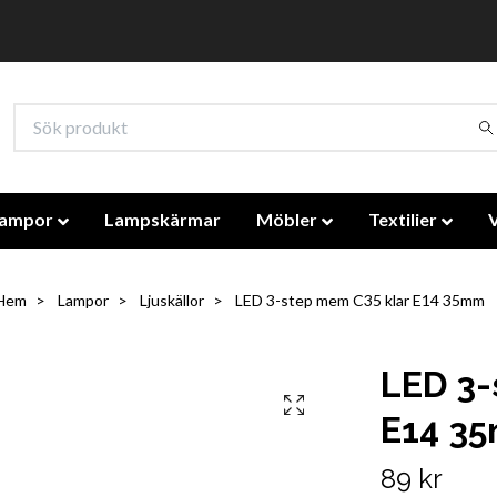
lampor
Lampskärmar
Möbler
Textilier
Hem
Lampor
Ljuskällor
LED 3-step mem C35 klar E14 35mm
LED 3-
E14 3
89 kr