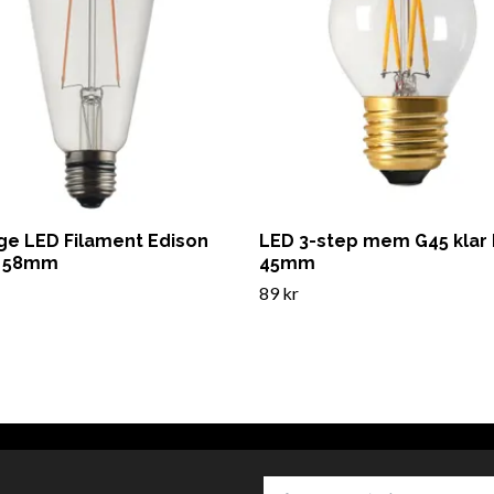
ge LED Filament Edison
LED 3-step mem G45 klar 
r 58mm
45mm
89 kr