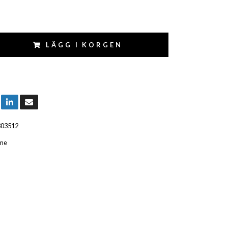
LÄGG I KORGEN
803512
me