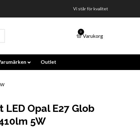
Vi står för kvalitet
0
Varukorg
Varumärken
Outlet
 5W
t LED Opal E27 Glob
 410lm 5W