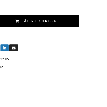
LÄGG I KORGEN
029505
me