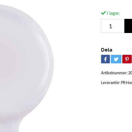
I lager.
Dela
Artikelnummer:
2
Leverantör:
PR Ho