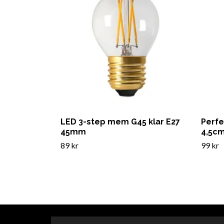
LED 3-step mem G45 klar E27
Perfe
45mm
4,5c
89 kr
99 kr