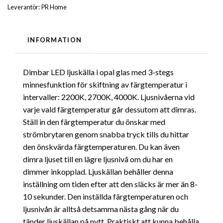
Leverantör:
PR Home
INFORMATION
Dimbar LED ljuskälla i opal glas med 3-stegs
minnesfunktion för skiftning av färgtemperatur i
intervaller: 2200K, 2700K, 4000K. Ljusnivåerna vid
varje vald färgtemperatur går dessutom att dimras.
Ställ in den färgtemperatur du önskar med
strömbrytaren genom snabba tryck tills du hittar
den önskvärda färgtemperaturen. Du kan även
dimra ljuset till en lägre ljusnivå om du har en
dimmer inkopplad. Ljuskällan behåller denna
inställning om tiden efter att den släcks är mer än 8-
10 sekunder. Den inställda färgtemperaturen och
ljusnivån är alltså detsamma nästa gång när du
tänder ljuskällan på nytt. Praktiskt att kunna behålla