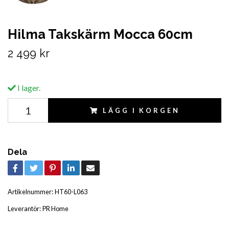
Hilma Takskärm Mocca 60cm
2 499 kr
I lager.
LÄGG I KORGEN
Dela
Artikelnummer:
HT60-L063
Leverantör:
PR Home