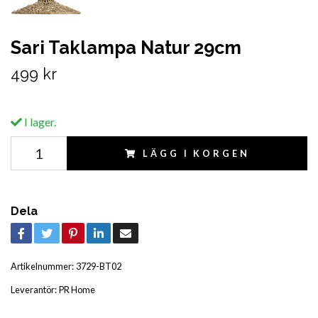
Sari Taklampa Natur 29cm
499 kr
I lager.
LÄGG I KORGEN
Dela
Artikelnummer:
3729-BT02
Leverantör:
PR Home