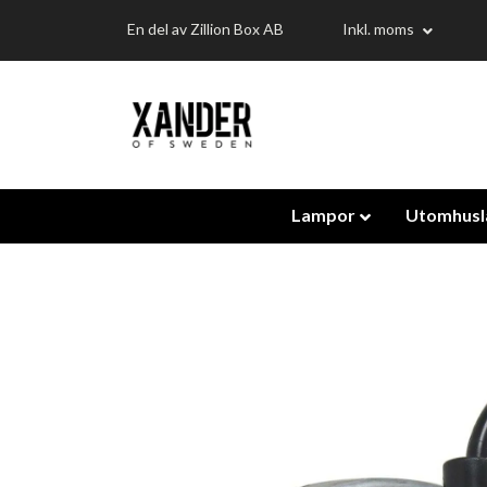
En del av Zillion Box AB
Inkl. moms
Lampor
Utomhus