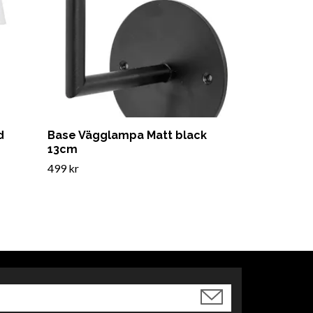
d
Base Vägglampa Matt black
13cm
499 kr