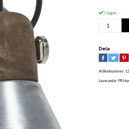
I lager.
Dela
Artikelnummer:
1
Leverantör:
PR Ho