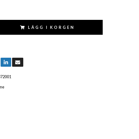
LÄGG I KORGEN
372001
me