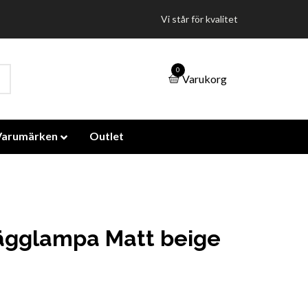
Vi står för kvalitet
0
Varukorg
Varumärken
Outlet
ägglampa Matt beige