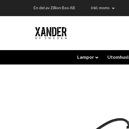
En del av Zillion Box AB
Inkl. moms
Lampor
Utomhus