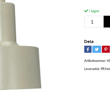
I lager.
Dela
Artikelnummer:
4
Leverantör:
PR Ho