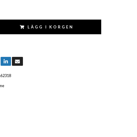
LÄGG I KORGEN
162318
me