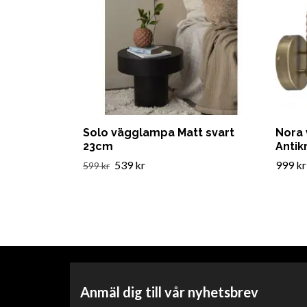
Solo vägglampa Matt svart
Nora
23cm
Anti
539 kr
999 kr
599 kr
Anmäl dig till vår nyhetsbrev