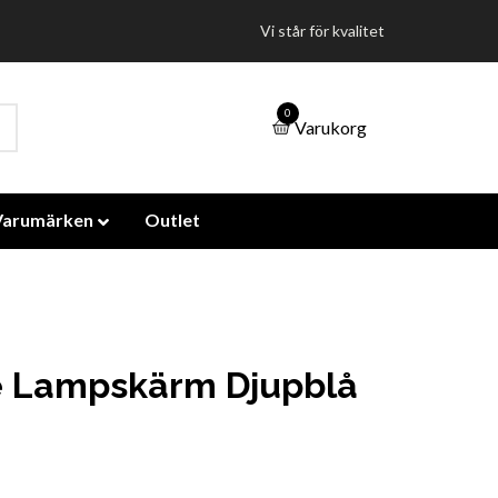
Vi står för kvalitet
0
Varukorg
Varumärken
Outlet
e Lampskärm Djupblå