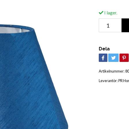
I lager.
Dela
Artikelnummer:
8
Leverantör:
PR Ho