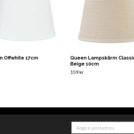
in Offwhite 17cm
Queen Lampskärm Classi
Beige 10cm
159 kr