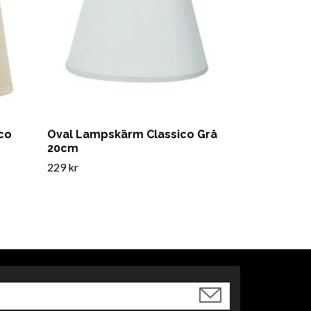
co
Oval Lampskärm Classico Grå
20cm
229 kr