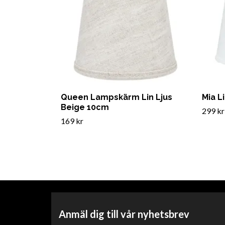
Queen Lampskärm Lin Ljus
Mia L
Beige 10cm
299 kr
169 kr
Anmäl dig till vår nyhetsbrev