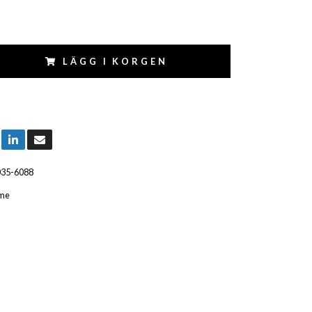
LÄGG I KORGEN
035-6088
me