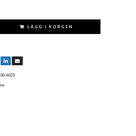
LÄGG I KORGEN
030-6023
me