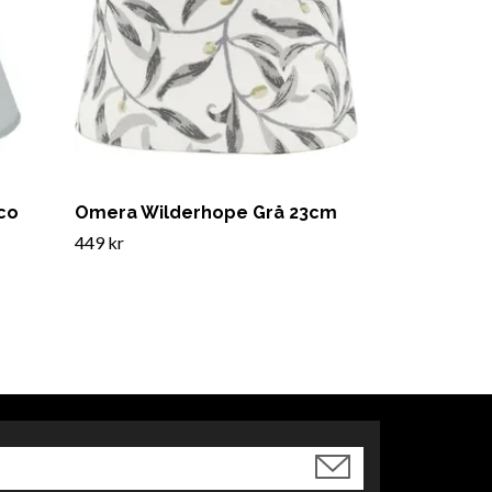
co
Omera Wilderhope Grå 23cm
449 kr