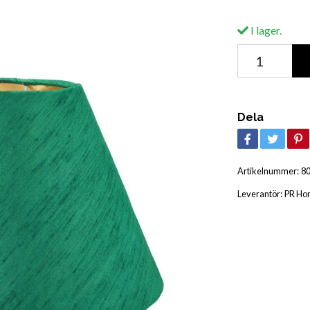
I lager.
Dela
Artikelnummer:
8
Leverantör:
PR Ho