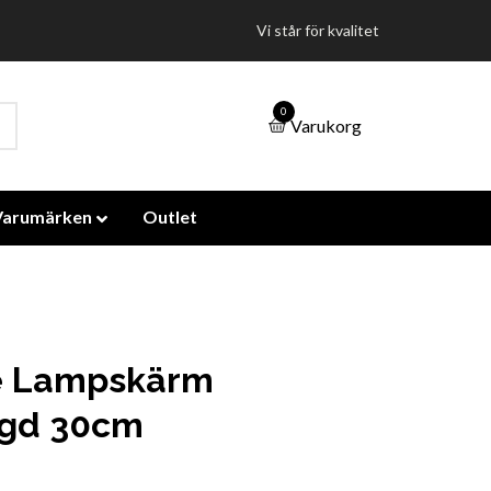
Vi står för kvalitet
0
Varukorg
Varumärken
Outlet
le Lampskärm
gd 30cm