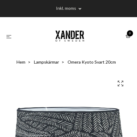
Inkl. moms
0
Hem
Lampskärmar
Omera Kyoto Svart 20cm