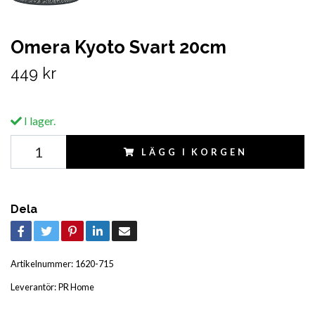
Omera Kyoto Svart 20cm
449 kr
I lager.
LÄGG I KORGEN
Dela
Artikelnummer:
1620-715
Leverantör:
PR Home