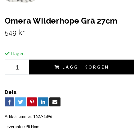
Omera Wilderhope Grå 27cm
549 kr
I lager.
LÄGG I KORGEN
Dela
Artikelnummer:
1627-1896
Leverantör:
PR Home