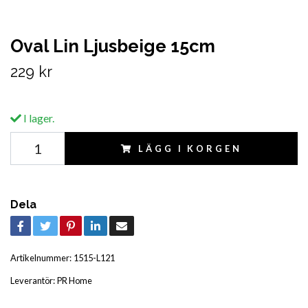
Oval Lin Ljusbeige 15cm
229 kr
I lager.
LÄGG I KORGEN
Dela
Artikelnummer:
1515-L121
Leverantör:
PR Home