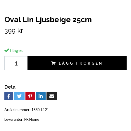
Oval Lin Ljusbeige 25cm
399 kr
I lager.
LÄGG I KORGEN
Dela
Artikelnummer:
1530-L121
Leverantör:
PR Home