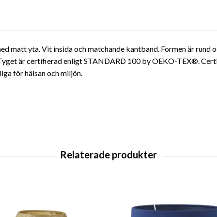
d matt yta. Vit insida och matchande kantband. Formen är rund och
. Tyget är certifierad enligt STANDARD 100 by OEKO-TEX®. Certif
iga för hälsan och miljön.