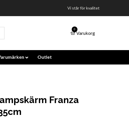
Vi står för kvalitet
0
Varukorg
Varumärken
Outlet
Lampskärm Franza
 35cm