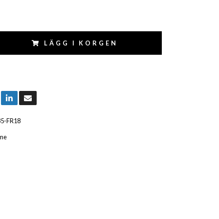
LÄGG I KORGEN
35-FR18
me