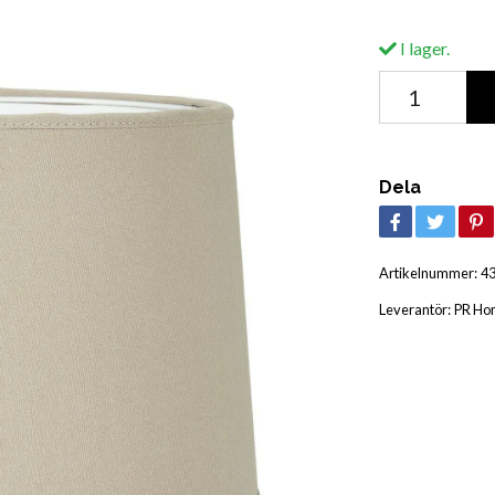
I lager.
Dela
Artikelnummer:
4
Leverantör:
PR Ho