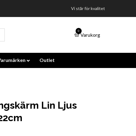
Vi står för kvalitet
0
Varukorg
Varumärken
Outlet
ngskärm Lin Ljus
 22cm