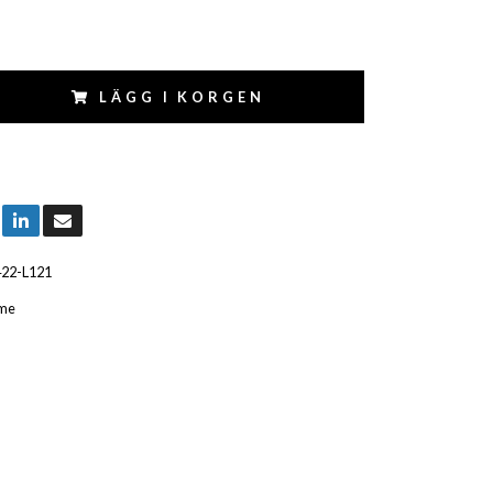
LÄGG I KORGEN
422-L121
me