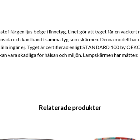
i färgen ljus beige i linnetyg. Linet gör att tyget får en vackert n
it insida och kantband i samma tyg som skärmen. Denna modell har e
skälla ingår ej. Tyget är certifierad enligt STANDARD 100 by OEK
kan vara skadliga för hälsan och miljön. Lampskärmen har måtten: