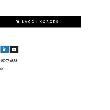
LÄGG I KORGEN
215007-6838
me