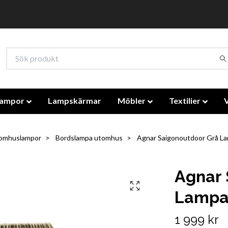
lampor
Lampskärmar
Möbler
Textilier
omhuslampor
Bordslampa utomhus
Agnar Saigonoutdoor Grå L
Agnar 
Lampa
1 999 kr