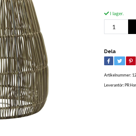
I lager.
Dela
Artikelnummer:
1
Leverantör:
PR Ho