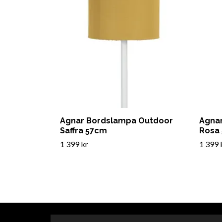
Agnar Bordslampa Outdoor
Agna
Saffra 57cm
Rosa
1 399 kr
1 399 