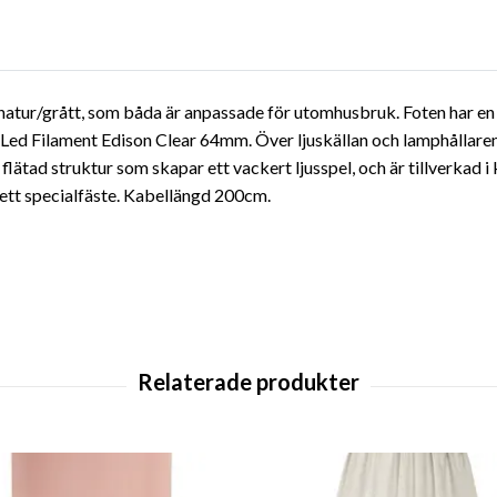
natur/grått, som båda är anpassade för utomhusbruk. Foten har en
ed Filament Edison Clear 64mm. Över ljuskällan och lamphållaren s
tad struktur som skapar ett vackert ljusspel, och är tillverkad i 
 ett specialfäste. Kabellängd 200cm.