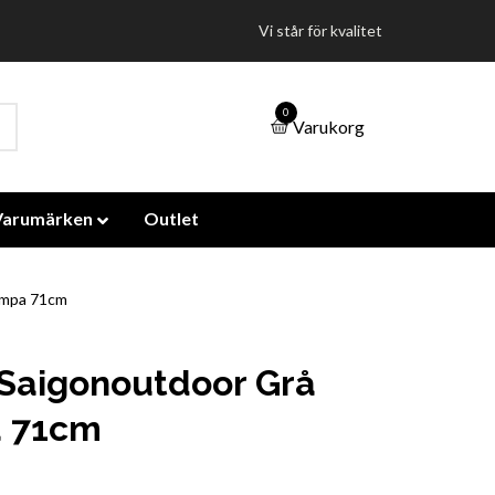
Vi står för kvalitet
0
Varukorg
Varumärken
Outlet
ampa 71cm
Saigonoutdoor Grå
 71cm