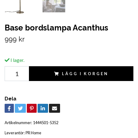
Base bordslampa Acanthus
999 kr
I lager.
LÄGG I KORGEN
Dela
Artikelnummer:
1444501-5352
Leverantör:
PR Home