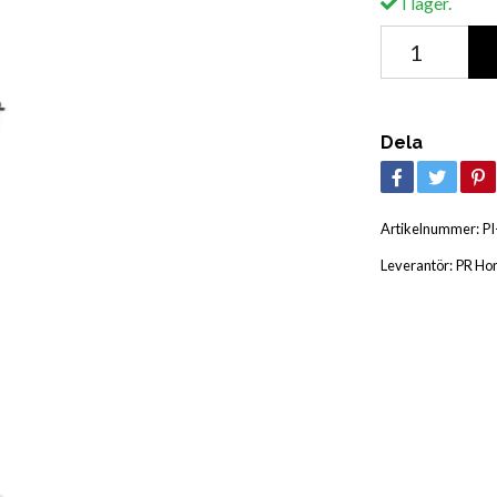
I lager.
Dela
Artikelnummer:
PI
Leverantör:
PR Ho