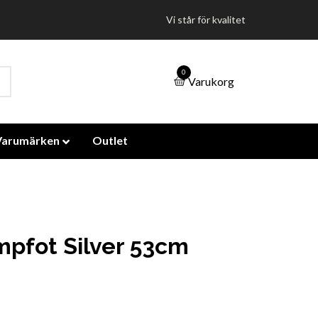
Vi står för kvalitet
0
Varukorg
Varumärken
Outlet
ampfot Silver 53cm