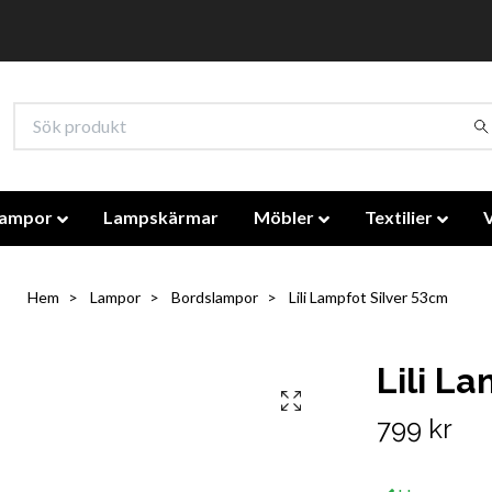
lampor
Lampskärmar
Möbler
Textilier
Hem
Lampor
Bordslampor
Lili Lampfot Silver 53cm
Lili L
799 kr