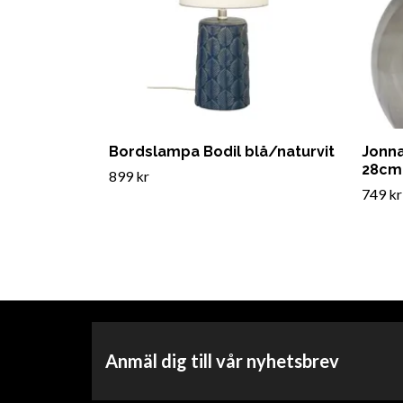
Bordslampa Bodil blå/naturvit
Jonna
28cm
899 kr
749 kr
Anmäl dig till vår nyhetsbrev