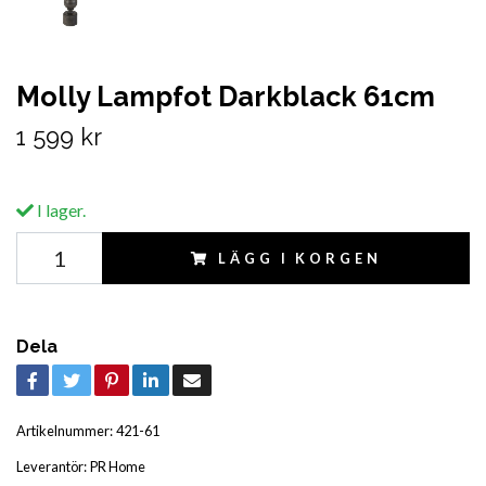
Molly Lampfot Darkblack 61cm
1 599 kr
I lager.
LÄGG I KORGEN
Dela
Artikelnummer:
421-61
Leverantör:
PR Home