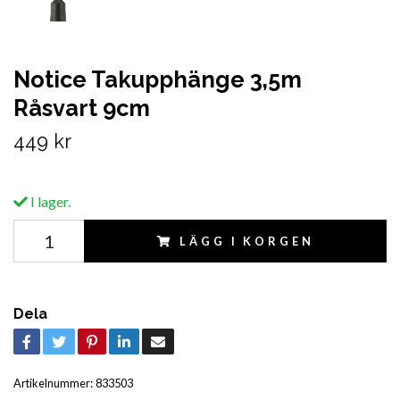
Notice Takupphänge 3,5m
Råsvart 9cm
449 kr
I lager.
LÄGG I KORGEN
Dela
Artikelnummer:
833503